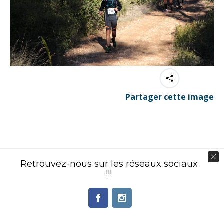
Partager cette image
Contenu éditorial : Créasport Organisation
Retrouvez-nous sur les réseaux sociaux
© Ingenieweb 2017. All rights reserved.
!!!