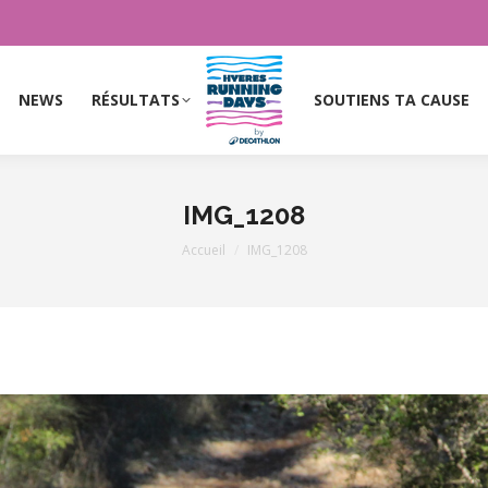
NEWS
RÉSULTATS
SOUTIENS TA CAUSE
NEWS
RÉSULTATS
SOUTIENS TA CAUSE
IMG_1208
Vous êtes ici :
Accueil
IMG_1208