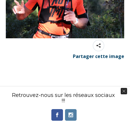
Partager cette image
Contenu éditorial : Créasport Organisation
Retrouvez-nous sur les réseaux sociaux
© Ingenieweb 2017. All rights reserved.
!!!