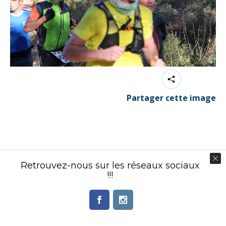
Partager cette image
Contenu éditorial : Créasport Organisation
Retrouvez-nous sur les réseaux sociaux
© Ingenieweb 2017. All rights reserved.
!!!