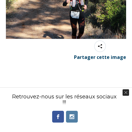
Partager cette image
Contenu éditorial : Créasport Organisation
Retrouvez-nous sur les réseaux sociaux
© Ingenieweb 2017. All rights reserved.
!!!