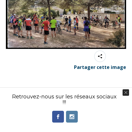
Partager cette image
Retrouvez-nous sur les réseaux sociaux
!!!
Contenu éditorial : Créasport Organisation
© Ingenieweb 2017. All rights reserved.