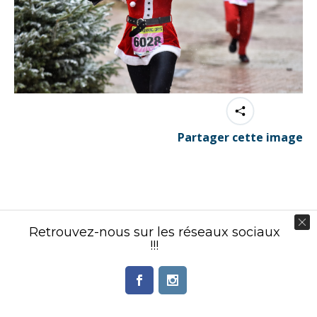
Partager cette image
Contenu éditorial : Créasport Organisation
Retrouvez-nous sur les réseaux sociaux
© Ingenieweb 2017. All rights reserved.
!!!