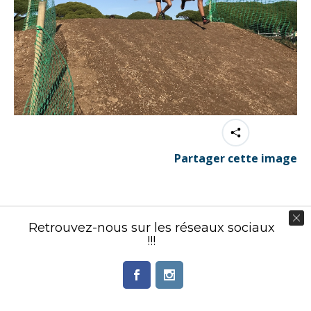
Partager cette image
Retrouvez-nous sur les réseaux sociaux
!!!
Contenu éditorial : Créasport Organisation
© Ingenieweb 2017. All rights reserved.