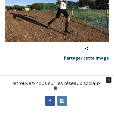
Partager cette image
Retrouvez-nous sur les réseaux sociaux
!!!
Contenu éditorial : Créasport Organisation
© Ingenieweb 2017. All rights reserved.