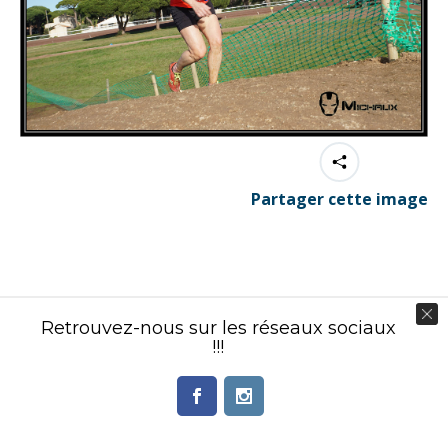
Partager cette image
Contenu éditorial : Créasport Organisation
Retrouvez-nous sur les réseaux sociaux
!!!
© Ingenieweb 2017. All rights reserved.