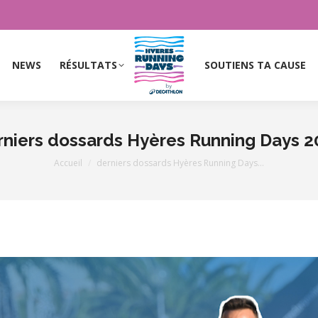
NEWS
RÉSULTATS
SOUTIENS TA CAUSE
NEWS
RÉSULTATS
SOUTIENS TA CAUSE
rniers dossards Hyères Running Days 2
Vous êtes ici :
Accueil
derniers dossards Hyères Running Days…