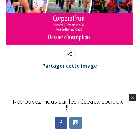
Partager cette image
Retrouvez-nous sur les réseaux sociaux
Contenu éditorial : Créasport Organisation
!!!
© Ingenieweb 2017. All rights reserved.