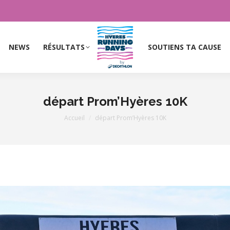
NEWS
RÉSULTATS
SOUTIENS TA CAUSE
NEWS
RÉSULTATS
SOUTIENS TA CAUSE
départ Prom’Hyères 10K
Vous êtes ici :
Accueil
départ Prom’Hyères 10K