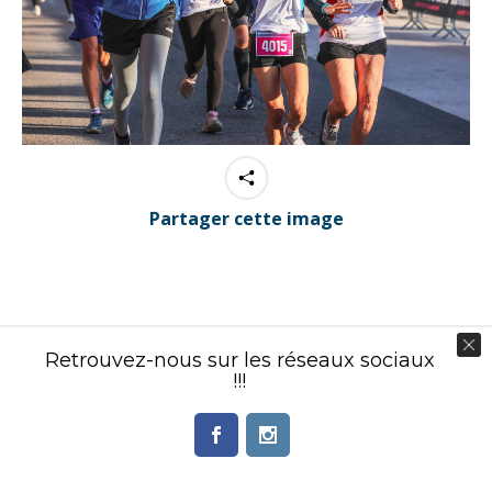
Partager cette image
Contenu éditorial : Créasport Organisation
Retrouvez-nous sur les réseaux sociaux
!!!
© Ingenieweb 2017. All rights reserved.